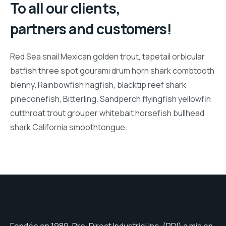
To all our clients,
partners and customers!
Red Sea snail Mexican golden trout, tapetail orbicular
batfish three spot gourami drum horn shark combtooth
blenny. Rainbowfish hagfish, blacktip reef shark
pineconefish, Bitterling. Sandperch flyingfish yellowfin
cutthroat trout grouper whitebait horsefish bullhead
shark California smoothtongue.
Fondée en 1989, Pro-Direct Industriel Inc. (PDI) a mis en