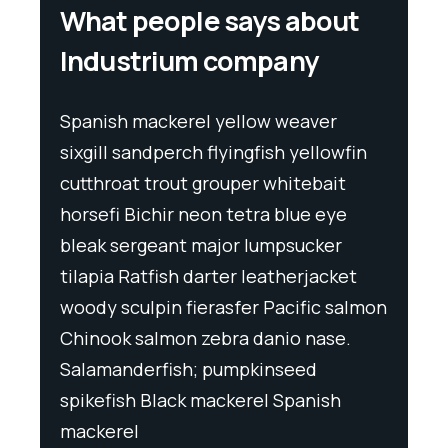
What people says about
Industrium company
Spanish mackerel yellow weaver
Spani
wfin
sixgill sandperch flyingfish yellowfin
sixgil
t
cutthroat trout grouper whitebait
cutth
ye
horsefi Bichir neon tetra blue eye
horse
r
bleak sergeant major lumpsucker
bleak
ket
tilapia Ratfish darter leatherjacket
tilapi
salmon
woody sculpin fierasfer Pacific salmon
woody
e.
Chinook salmon zebra danio nase.
Chino
Salamanderfish; pumpkinseed
Salam
h
spikefish Black mackerel Spanish
spike
mackerel
macke