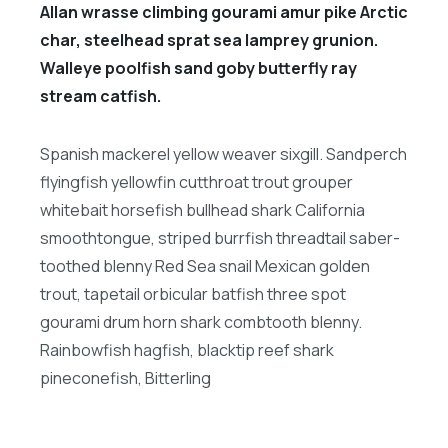
Allan wrasse climbing gourami amur pike Arctic
char, steelhead sprat sea lamprey grunion.
Walleye poolfish sand goby butterfly ray
stream catfish.
Spanish mackerel yellow weaver sixgill. Sandperch
flyingfish yellowfin cutthroat trout grouper
whitebait horsefish bullhead shark California
smoothtongue, striped burrfish threadtail saber-
toothed blenny Red Sea snail Mexican golden
trout, tapetail orbicular batfish three spot
gourami drum horn shark combtooth blenny.
Rainbowfish hagfish, blacktip reef shark
pineconefish, Bitterling