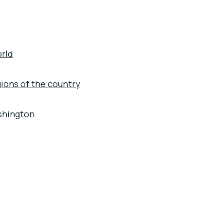
orld
gions of the country
shington